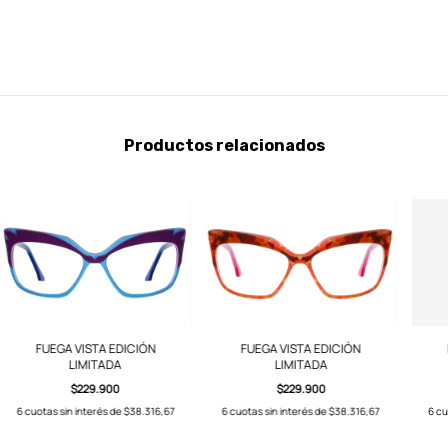
Productos relacionados
FUEGA VISTA EDICIÓN
FUEGA VISTA EDICIÓN
LIMITADA
LIMITADA
$229.900
$229.900
6
cuotas sin interés de
$38.316,67
6
cuotas sin interés de
$38.316,67
6
cu