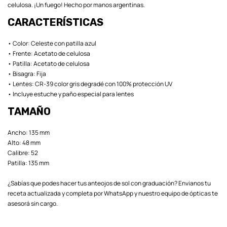
celulosa. ¡Un fuego! Hecho por manos argentinas.
CARACTERÍSTICAS
• Color: Celeste con patilla azul
• Frente: Acetato de celulosa
• Patilla: Acetato de celulosa
• Bisagra: Fija
• Lentes: CR-39 color gris degradé con 100% protección UV
• Incluye estuche y paño especial para lentes
TAMAÑO
Ancho: 135 mm
Alto: 48 mm
Calibre: 52
Patilla: 135 mm
¿Sabías que podes hacer tus anteojos de sol con graduación? Envianos tu
receta actualizada y completa por WhatsApp y nuestro equipo de ópticas te
asesorá sin cargo.