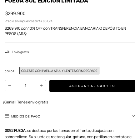
FUEGA SOL EDICIÓN LIMITADA
$299.900
Precio sin impuestos
$247.851,24
$269.910
con
10% OFF con TRANSFERENCIA BANCARIA O DEPÓSITO EN
PESOS (ARS)
Envío gratis
CELESTE CON PATILLA AZUL Y LENTES GRIS DEGRADÉ
COLOR
¡Genial! Tenés envío gratis
MEDIOS DE PAGO
0092 FUEGA,
se destaca por las llamas en el frente, dibujadas en
sobrerrelieve. Su silueta es rectangular-gatuna, con patillas en acetato de