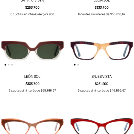
SRTA. C VISTA
LEÓN SOL
$263.700
$333.700
6
cuotas sin interés de
$43.950
6
cuotas sin interés de
$55.616,67
LEÓN SOL
SR. ES VISTA
$333.700
$281.200
6
cuotas sin interés de
$55.616,67
6
cuotas sin interés de
$46.866,67