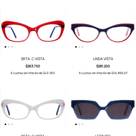
SRTA. C VISTA
LINDA VISTA
$263.700
$281.200
6
cuotas sin interés de
$43.950
6
cuotas sin interés de
$46.866,67