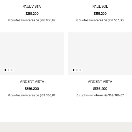
PAUL VISTA
PAUL SOL
$281.200
$351.200
6
cuotas sin interés de
$46.866,67
6
cuotas sin interés de
$58.533,33
VINCENT VISTA
VINCENT VISTA
$356.200
$356.200
6
cuotas sin interés de
$59.366,67
6
cuotas sin interés de
$59.366,67