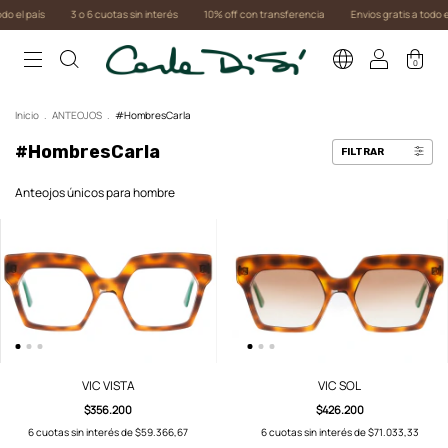
s
3 o 6 cuotas sin interés
10% off con transferencia
Envios gratis a todo el país
0
Inicio
.
ANTEOJOS
.
#HombresCarla
#HombresCarla
FILTRAR
Anteojos únicos para hombre
VIC VISTA
VIC SOL
$356.200
$426.200
6
cuotas sin interés de
$59.366,67
6
cuotas sin interés de
$71.033,33