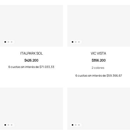
ITALPARK SOL
VIC VISTA
$426.200
$356.200
6
cuotas sin interés de
$71.033,33
2 colores
6
cuotas sin interés de
$59.366,67