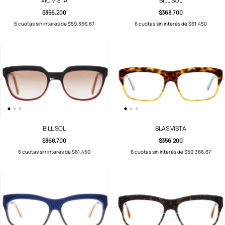
VIC VISTA
BILL SOL
$356.200
$368.700
6
cuotas sin interés de
$59.366,67
6
cuotas sin interés de
$61.450
BILL SOL
BLAS VISTA
$368.700
$356.200
6
cuotas sin interés de
$61.450
6
cuotas sin interés de
$59.366,67