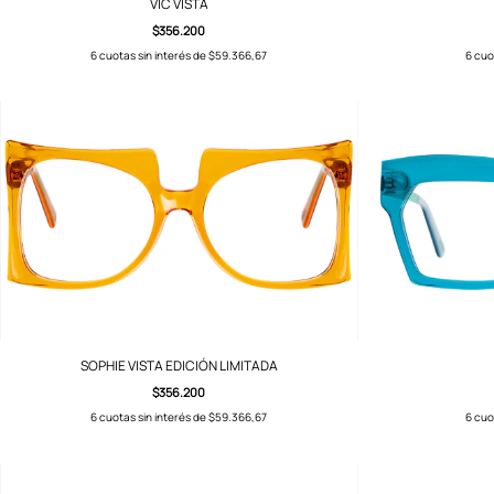
VIC VISTA
$356.200
6
cuotas sin interés de
$59.366,67
6
cuo
SOPHIE VISTA EDICIÓN LIMITADA
$356.200
6
cuotas sin interés de
$59.366,67
6
cuo