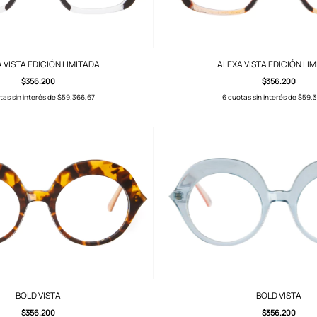
 VISTA EDICIÓN LIMITADA
ALEXA VISTA EDICIÓN LI
$356.200
$356.200
tas sin interés de
$59.366,67
6
cuotas sin interés de
$59.3
BOLD VISTA
BOLD VISTA
$356.200
$356.200