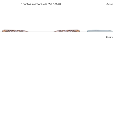
6
cuotas sin interés de
$59.366,67
6
cuo
Al nav
BELLE VISTA
$356.200
6
cuotas sin interés de
$59.366,67
6
cuo