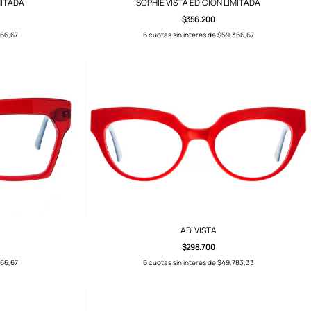
MITADA
SOPHIE VISTA EDICIÓN LIMITADA
$356.200
66,67
6
cuotas sin interés de
$59.366,67
ABI VISTA
$298.700
66,67
6
cuotas sin interés de
$49.783,33