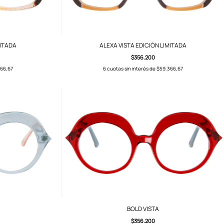
MITADA
ALEXA VISTA EDICIÓN LIMITADA
$356.200
66,67
6
cuotas sin interés de
$59.366,67
BOLD VISTA
$356.200