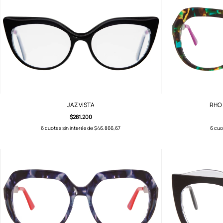
JAZ VISTA
RHO 
$281.200
6
cuotas sin interés de
$46.866,67
6
cuo