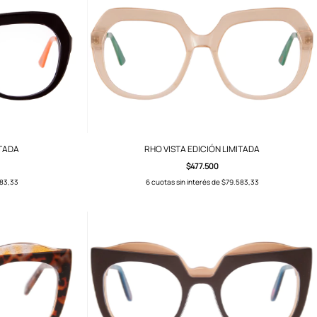
ITADA
RHO VISTA EDICIÓN LIMITADA
$477.500
83,33
6
cuotas sin interés de
$79.583,33