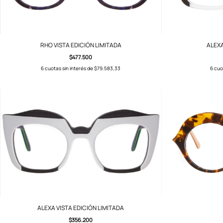
RHO VISTA EDICIÓN LIMITADA
ALEXA
$477.500
6
cuotas sin interés de
$79.583,33
6
cuo
ALEXA VISTA EDICIÓN LIMITADA
$356.200