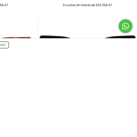
66,67
6
cuotas sin interés de
$59.366,67
DIDO
BELLE VISTA
$356.200
66,67
6
cuotas sin interés de
$59.366,67