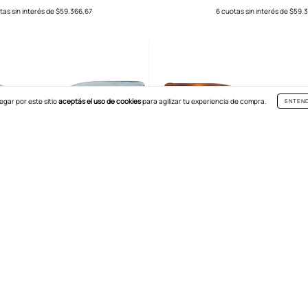
tas sin interés de
$59.366,67
6
cuotas sin interés de
$59.3
egar por este sitio
aceptás el uso de cookies
para agilizar tu experiencia de compra.
ENTEN
BELLE VISTA
BELLE VISTA
$356.200
$356.200
tas sin interés de
$59.366,67
6
cuotas sin interés de
$59.3