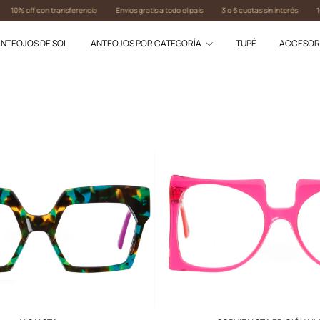
ff con transferencia
Envios gratis a todo el país
3 o 6 cuotas sin interés
10% off co
NTEOJOS DE SOL
ANTEOJOS POR CATEGORÍA
TUPÉ
ACCESOR