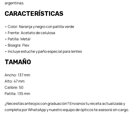
argentinas.
CARACTERÍSTICAS
• Color: Naranja y negro con patilla verde
• Frente: Acetato de celulosa
• Patilla: Metal
• Bisagra: Flex
• Incluye estuche y paño especial para lentes
TAMAÑO
Ancho: 137 mm
Alto: 47 mm
Calibre: 50
Patilla: 135 mm
¿Necesitás anteojos con graduación? Envianos tu receta actualizada y
completa por WhatsApp y nuestro equipo de ópticos te asesorá sin cargo.