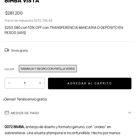
BIMBA VISTA
$281.200
Precio sin impuestos
$232.396,69
$253.080
con
10% OFF con TRANSFERENCIA BANCARIA O DEPÓSITO EN
PESOS (ARS)
Envío gratis
NARANJA Y NEGRO CON PATILLA VERDE
COLOR
¡Genial! Tenés envío gratis
MEDIOS DE PAGO
0072 BIMBA,
anteojo de diseño y formato gatuno, con "ondas" en
sobrerelieve. Una silueta atemporal e inconfundible. Hecho por manos