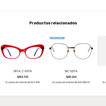
Productos relacionados
SRTA. C VISTA
NIC VISTA
$263.700
$281.200
6
cuotas sin interés de
$43.950
6
cuotas sin interés de
$46.866,67
6
c