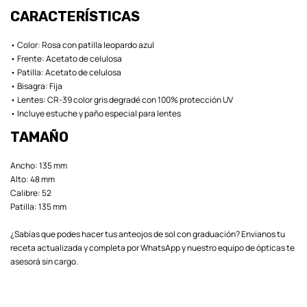
CARACTERÍSTICAS
• Color: Rosa con patilla leopardo azul
• Frente: Acetato de celulosa
• Patilla: Acetato de celulosa
• Bisagra: Fija
• Lentes: CR-39 color gris degradé con 100% protección UV
• Incluye estuche y paño especial para lentes
TAMAÑO
Ancho: 135 mm
Alto: 48 mm
Calibre: 52
Patilla: 135 mm
¿Sabías que podes hacer tus anteojos de sol con graduación? Envianos tu
receta actualizada y completa por WhatsApp y nuestro equipo de ópticas te
asesorá sin cargo.