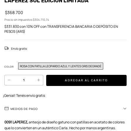
LAPEREZ SOL EDICIÓN LIMITADA
$368.700
Precio sin impuestos
$304.710,74
$331.830
con
10% OFF con TRANSFERENCIA BANCARIA O DEPÓSITO EN
PESOS (ARS)
Envío gratis
ROSA CON PATILLA LEOPARDO AZUL Y LENTES GRIS DEGRADÉ
COLOR
¡Genial! Tenés envío gratis
MEDIOS DE PAGO
0091 LAPEREZ,
anteojo de diseño gatuno con patillas en acetato de colores
que lo convierten en un auténtico Carla. Hecho por manos argentinas.