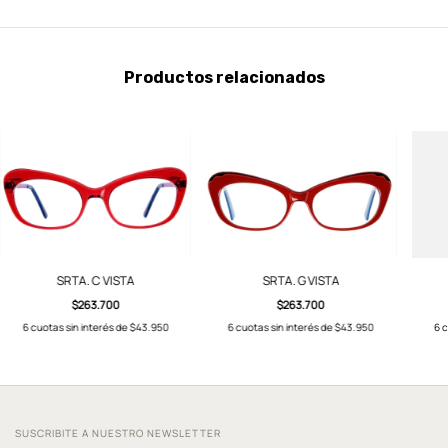
Productos relacionados
SRTA. C VISTA
SRTA. G VISTA
$263.700
$263.700
6
cuotas sin interés de
$43.950
6
cuotas sin interés de
$43.950
6
c
SUSCRIBITE A NUESTRO NEWSLETTER