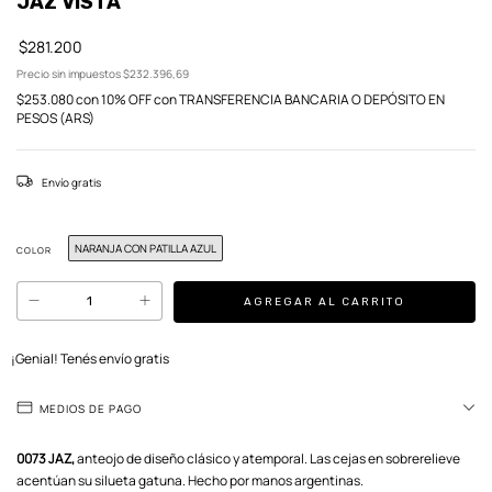
JAZ VISTA
$281.200
Precio sin impuestos
$232.396,69
$253.080
con
10% OFF con TRANSFERENCIA BANCARIA O DEPÓSITO EN
PESOS (ARS)
Envío gratis
NARANJA CON PATILLA AZUL
COLOR
¡Genial! Tenés envío gratis
MEDIOS DE PAGO
0073 JAZ,
anteojo de diseño clásico y atemporal. Las cejas en sobrerelieve
acentúan su silueta gatuna. Hecho por manos argentinas.