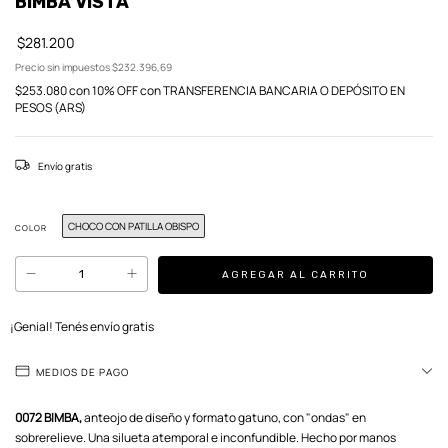
BIMBA VISTA
$281.200
Precio sin impuestos
$232.396,69
$253.080
con
10% OFF con TRANSFERENCIA BANCARIA O DEPÓSITO EN
PESOS (ARS)
Envío gratis
CHOCO CON PATILLA OBISPO
COLOR
¡Genial! Tenés envío gratis
MEDIOS DE PAGO
0072 BIMBA,
anteojo de diseño y formato gatuno, con "ondas" en
sobrerelieve. Una silueta atemporal e inconfundible. Hecho por manos