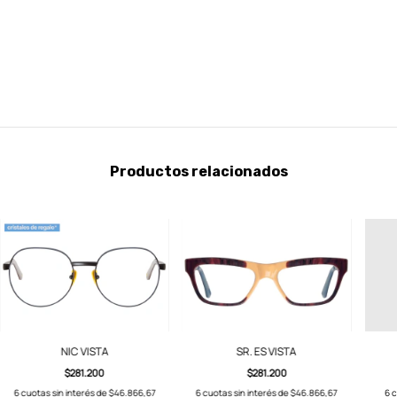
Productos relacionados
NIC VISTA
SR. ES VISTA
$281.200
$281.200
6
cuotas sin interés de
$46.866,67
6
c
6
cuotas sin interés de
$46.866,67