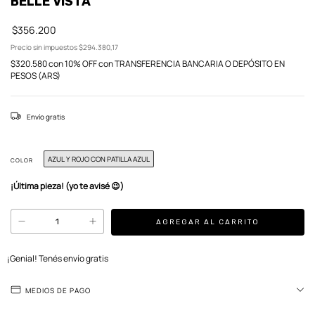
BELLE VISTA
$356.200
Precio sin impuestos
$294.380,17
$320.580
con
10% OFF con TRANSFERENCIA BANCARIA O DEPÓSITO EN
PESOS (ARS)
Envío gratis
AZUL Y ROJO CON PATILLA AZUL
COLOR
¡Última pieza! (yo te avisé 😉)
¡Genial! Tenés envío gratis
MEDIOS DE PAGO