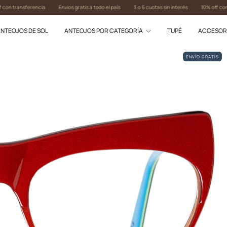
nsferencia
Envios gratis a todo el país
3 o 6 cuotas sin interés
10% off con transfe
NTEOJOS DE SOL
ANTEOJOS POR CATEGORÍA
TUPÉ
ACCESOR
ENVÍO GRATIS