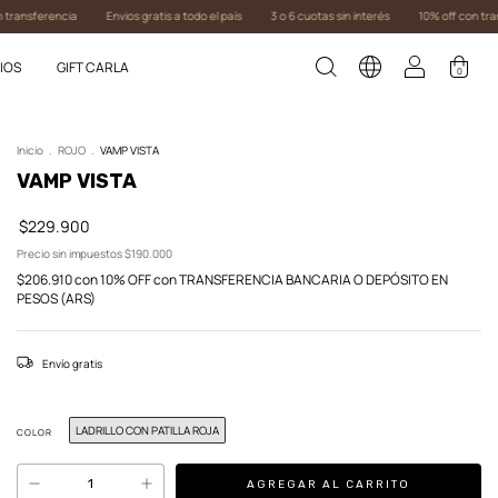
rencia
Envios gratis a todo el país
3 o 6 cuotas sin interés
10% off con transferenc
IOS
GIFT CARLA
0
Inicio
.
ROJO
.
VAMP VISTA
VAMP VISTA
$229.900
Precio sin impuestos
$190.000
$206.910
con
10% OFF con TRANSFERENCIA BANCARIA O DEPÓSITO EN
PESOS (ARS)
Envío gratis
LADRILLO CON PATILLA ROJA
COLOR