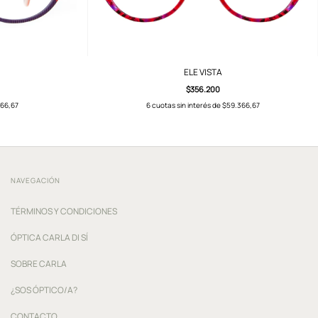
ELE VISTA
$356.200
66,67
6
cuotas sin interés de
$59.366,67
NAVEGACIÓN
TÉRMINOS Y CONDICIONES
ÓPTICA CARLA DI SÍ
SOBRE CARLA
¿SOS ÓPTICO/A?
CONTACTO