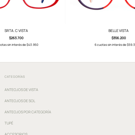
SRTA. C VISTA
BELLE VISTA
$263.700
$356.200
otas sin interés de
$43.950
6
cuotas sin interés de
$59.3
CATEGORÍAS
ANTEOJOS DE VISTA
ANTEOJOS DE SOL
ANTEOJOS POR CATEGORÍA
TUPÉ
ACCESORIOS