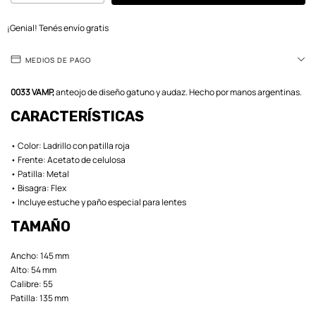
¡Genial! Tenés envío gratis
MEDIOS DE PAGO
0033 VAMP,
anteojo de diseño gatuno y audaz. Hecho por manos argentinas.
CARACTERÍSTICAS
• Color: Ladrillo con patilla roja
• Frente: Acetato de celulosa
• Patilla: Metal
• Bisagra: Flex
• Incluye estuche y paño especial para lentes
TAMAÑO
Ancho: 145 mm
Alto: 54 mm
Calibre: 55
Patilla: 135 mm