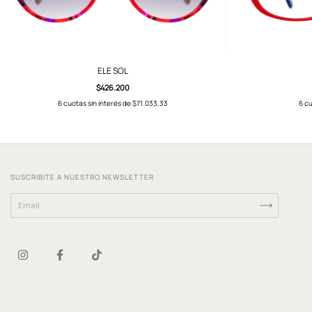
ELE SOL
$426.200
6
cuotas sin interés de
$71.033,33
6
cu
SUSCRIBITE A NUESTRO NEWSLETTER