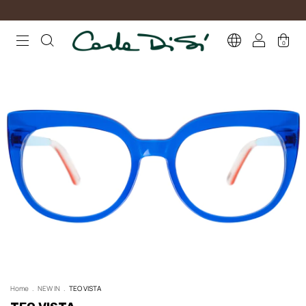
0
Home
.
NEW IN
.
TEO VISTA