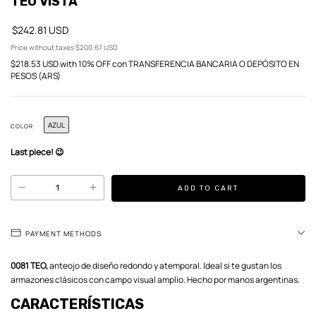
TEO VISTA
$242.81 USD
Price without taxes
$200.67 USD
$218.53 USD
with
10% OFF con TRANSFERENCIA BANCARIA O DEPÓSITO EN
PESOS (ARS)
AZUL
COLOR
Last piece! 😉
PAYMENT METHODS
0081 TEO,
anteojo de diseño redondo y atemporal. Ideal si te gustan los
armazones clásicos con campo visual amplio. Hecho por manos argentinas.
CARACTERÍSTICAS