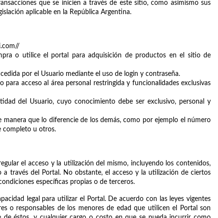
ansacciones que se inicien a través de este sitio, como asimismo sus 
gislación aplicable en la República Argentina.
i.com//
ra o utilice el portal para adquisición de productos en el sitio de 
 accedida por el Usuario mediante el uso de login y contraseña.
o para acceso al área personal restringida y funcionalidades exclusivas 
idad del Usuario, cuyo conocimiento debe ser exclusivo, personal y 
e manera que lo diferencie de los demás, como por ejemplo el número 
e completo u otros.
egular el acceso y la utilización del mismo, incluyendo los contenidos, 
a través del Portal. No obstante, el acceso y la utilización de ciertos 
ndiciones específicas propias o de terceros. 
acidad legal para utilizar el Portal. De acuerdo con las leyes vigentes 
es o responsables de los menores de edad que utilicen el Portal son 
 de éstos, y cualquier cargo o costo en que se pueda incurrir como 