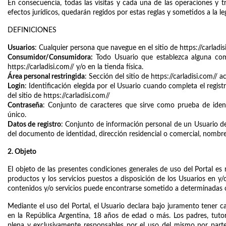
En consecuencia, todas las visitas y cada una de las operaciones y tr
efectos jurídicos, quedarán regidos por estas reglas y sometidos a la le
DEFINICIONES
Usuarios
: Cualquier persona que navegue en el sitio de https://carladis
Consumidor/Consumidora:
 Todo Usuario que establezca alguna comp
https://carladisi.com// y/o en la tienda física.
Área personal restringida
: Sección del sitio de https://carladisi.com//
Login
: Identificación elegida por el Usuario cuando completa el registr
del sitio de https://carladisi.com//
Contraseña
: Conjunto de caracteres que sirve como prueba de ident
único.
Datos de registro
: Conjunto de información personal de un Usuario d
del documento de identidad, dirección residencial o comercial, nombr
2. Objeto
El objeto de las presentes condiciones generales de uso del Portal es r
productos y los servicios puestos a disposición de los Usuarios en y/o 
contenidos y/o servicios puede encontrarse sometido a determinadas co
Mediante el uso del Portal, el Usuario declara bajo juramento tener cap
en la República Argentina, 18 años de edad o más. Los padres, tutor
plena y exclusivamente responsables por el uso del mismo por parte