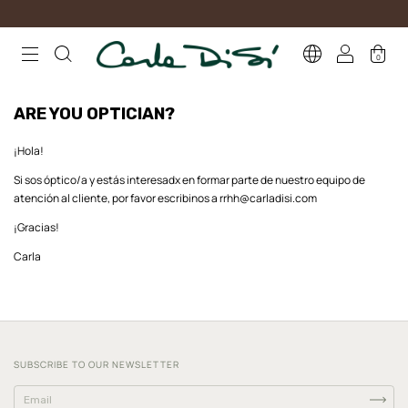
0
ARE YOU OPTICIAN?
¡Hola!
Si sos óptico/a y estás interesadx en formar parte de nuestro equipo de
atención al cliente, por favor escribinos a
rrhh@carladisi.com
¡Gracias!
Carla
SUBSCRIBE TO OUR NEWSLETTER