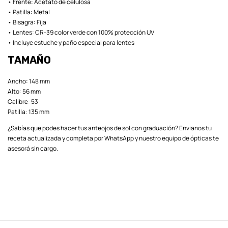
• Frente: Acetato de celulosa
• Patilla: Metal
• Bisagra: Fija
• Lentes: CR-39 color verde con 100% protección UV
• Incluye estuche y paño especial para lentes
TAMAÑO
Ancho: 148 mm
Alto: 56 mm
Calibre: 53
Patilla: 135 mm
¿Sabías que podes hacer tus anteojos de sol con graduación? Envianos tu
receta actualizada y completa por WhatsApp y nuestro equipo de ópticas te
asesorá sin cargo.