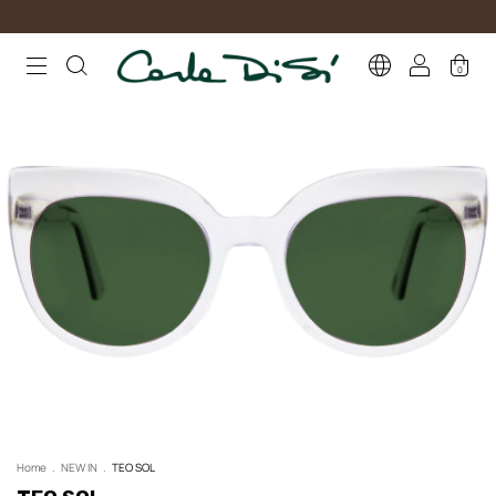
0
Home
.
NEW IN
.
TEO SOL