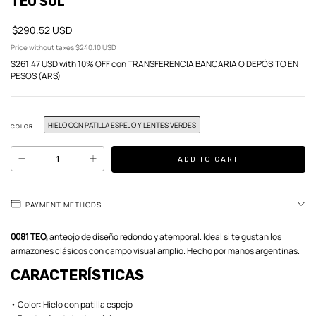
TEO SOL
$290.52 USD
Price without taxes
$240.10 USD
$261.47 USD
with
10% OFF con TRANSFERENCIA BANCARIA O DEPÓSITO EN
PESOS (ARS)
HIELO CON PATILLA ESPEJO Y LENTES VERDES
COLOR
PAYMENT METHODS
0081 TEO,
anteojo de diseño redondo y atemporal. Ideal si te gustan los
armazones clásicos con campo visual amplio. Hecho por manos argentinas.
CARACTERÍSTICAS
• Color: Hielo con patilla espejo