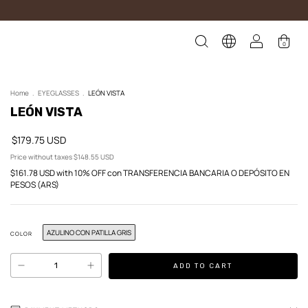
0
Home
.
EYEGLASSES
.
LEÓN VISTA
LEÓN VISTA
$179.75 USD
Price without taxes
$148.55 USD
$161.78 USD
with
10% OFF con TRANSFERENCIA BANCARIA O DEPÓSITO EN
PESOS (ARS)
AZULINO CON PATILLA GRIS
COLOR