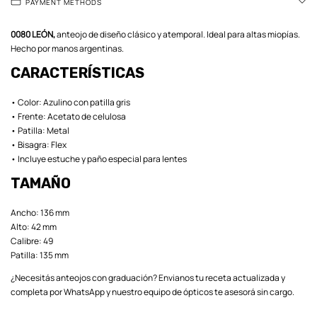
PAYMENT METHODS
0080 LEÓN,
anteojo de diseño clásico y atemporal. Ideal para altas miopías.
Hecho por manos argentinas.
CARACTERÍSTICAS
• Color: Azulino con patilla gris
• Frente: Acetato de celulosa
• Patilla: Metal
• Bisagra: Flex
• Incluye estuche y paño especial para lentes
TAMAÑO
Ancho: 136 mm
Alto: 42 mm
Calibre: 49
Patilla: 135 mm
¿Necesitás anteojos con graduación? Envianos tu receta actualizada y
completa por WhatsApp y nuestro equipo de ópticos te asesorá sin cargo.