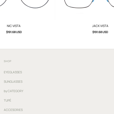
NIC VISTA
JACK VISTA
$191.68 USD
$191.68 USD
SHOP
EYEGLASSES
SUNGLASSES
by CATEGORY
TUPÉ
ACCESORIES