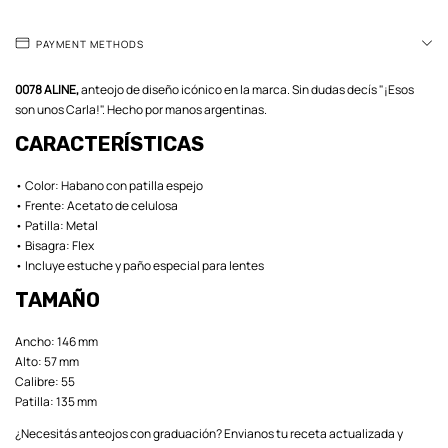
PAYMENT METHODS
0078 ALINE,
anteojo de diseño icónico en la marca. Sin dudas decís "¡Esos
son unos Carla!". Hecho por manos argentinas.
CARACTERÍSTICAS
• Color: Habano con patilla espejo
• Frente: Acetato de celulosa
• Patilla: Metal
• Bisagra: Flex
• Incluye estuche y paño especial para lentes
TAMAÑO
Ancho: 146 mm
Alto: 57 mm
Calibre: 55
Patilla: 135 mm
¿Necesitás anteojos con graduación? Envianos tu receta actualizada y