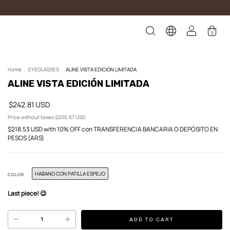
0
Home
.
EYEGLASSES
.
ALINE VISTA EDICIÓN LIMITADA
ALINE VISTA EDICIÓN LIMITADA
$242.81 USD
Price without taxes
$200.67 USD
$218.53 USD
with
10% OFF con TRANSFERENCIA BANCARIA O DEPÓSITO EN
PESOS (ARS)
HABANO CON PATILLA ESPEJO
COLOR
Last piece! 😉