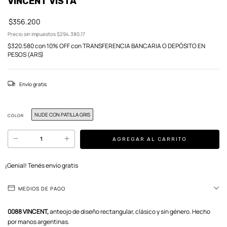
VINCENT VISTA
$356.200
Precio sin impuestos
$294.380,17
$320.580
con
10% OFF con TRANSFERENCIA BANCARIA O DEPÓSITO EN
PESOS (ARS)
Envío gratis
NUDE CON PATILLA GRIS
COLOR
¡Genial! Tenés envío gratis
MEDIOS DE PAGO
0088 VINCENT,
anteojo de diseño rectangular, clásico y sin género. Hecho
por manos argentinas.