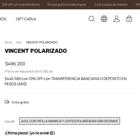
on transferencia
Envios gratis a todo el país
3 o 6 cuotas sin interés
10% off con t
IOS
GIFT CARLA
0
Inicio
.
SOL
.
VINCENT POLARIZADO
VINCENT POLARIZADO
$496.200
Precio sin impuestos
$410.082,64
$446.580
con
10% OFF con TRANSFERENCIA BANCARIA O DEPÓSITO EN
PESOS (ARS)
Envío gratis
AZUL CON PATILLA NARANJA Y LENTES POLARIZADAS GRIS DEGRADÉ
COLOR
¡Última pieza! (yo te avisé 😉)