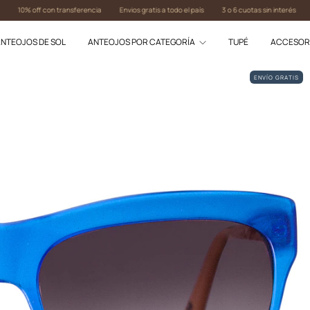
ff con transferencia
Envios gratis a todo el país
3 o 6 cuotas sin interés
10% off c
NTEOJOS DE SOL
ANTEOJOS POR CATEGORÍA
TUPÉ
ACCESOR
ENVÍO GRATIS