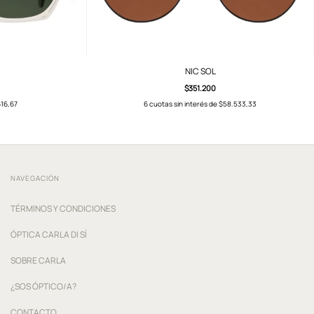
NIC SOL
$351.200
16,67
6
cuotas sin interés de
$58.533,33
NAVEGACIÓN
TÉRMINOS Y CONDICIONES
ÓPTICA CARLA DI SÍ
SOBRE CARLA
¿SOS ÓPTICO/A?
CONTACTO