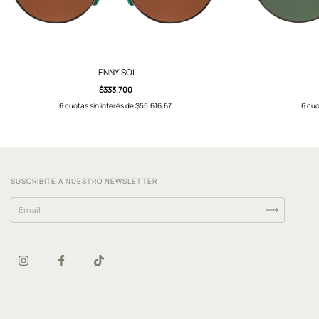
LENNY SOL
$333.700
6
cuotas sin interés de
$55.616,67
6
cuo
SUSCRIBITE A NUESTRO NEWSLETTER