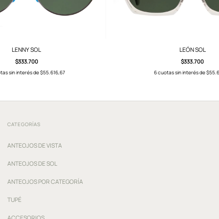
LENNY SOL
LEÓN SOL
$333.700
$333.700
tas sin interés de
$55.616,67
6
cuotas sin interés de
$55.6
CATEGORÍAS
ANTEOJOS DE VISTA
ANTEOJOS DE SOL
ANTEOJOS POR CATEGORÍA
TUPÉ
ACCESORIOS