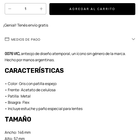
¡Genial! Tenés envío gratis
MEDIOS DE PAGO
0076 VIC,
anteojo de diseño atemporal, un ícono sin género de la marca.
Hecho por manos argentinas.
CARACTERÍSTICAS
• Color: Gris con patilla espejo
• Frente: Acetato de celulosa
• Patilla: Metal
• Bisagra: Flex
• Incluye estuche y paño especial para lentes
TAMAÑO
Ancho: 146 mm
Alto: 57 mm