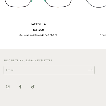
JACK VISTA
$281.200
6
cuotas sin interés de
$46.866,67
6
cuo
SUSCRIBITE A NUESTRO NEWSLETTER