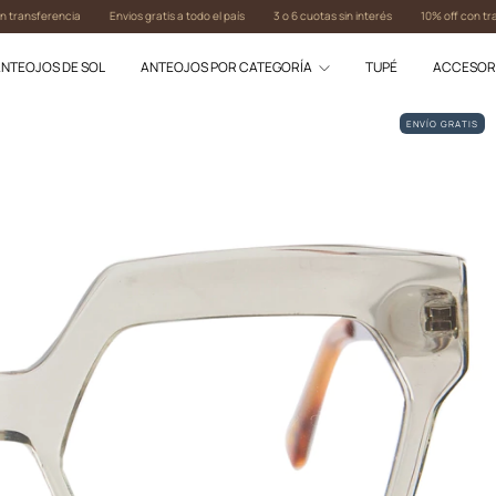
rencia
Envios gratis a todo el país
3 o 6 cuotas sin interés
10% off con transferenc
NTEOJOS DE SOL
ANTEOJOS POR CATEGORÍA
TUPÉ
ACCESOR
ENVÍO GRATIS