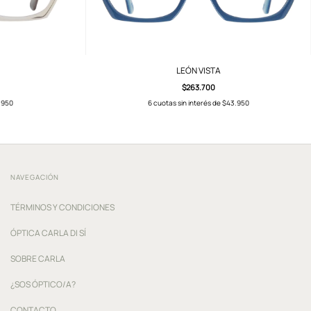
LEÓN VISTA
$263.700
.950
6
cuotas sin interés de
$43.950
NAVEGACIÓN
TÉRMINOS Y CONDICIONES
ÓPTICA CARLA DI SÍ
SOBRE CARLA
¿SOS ÓPTICO/A?
CONTACTO