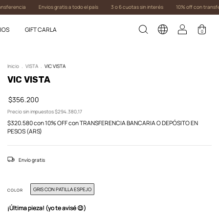
ia
Envios gratis a todo el país
3 o 6 cuotas sin interés
10% off con transferencia
IOS
GIFT CARLA
0
Inicio
.
VISTA
.
VIC VISTA
VIC VISTA
$356.200
Precio sin impuestos
$294.380,17
$320.580
con
10% OFF con TRANSFERENCIA BANCARIA O DEPÓSITO EN
PESOS (ARS)
Envío gratis
GRIS CON PATILLA ESPEJO
COLOR
¡Última pieza! (yo te avisé 😉)