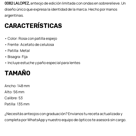
0082 LALOPEZ,
anteojo de edición limitada con ondas en sobrerelieve. Un
diseño único que expresa la identidad de la marca. Hecho por manos
argentinas.
CARACTERÍSTICAS
• Color: Rosa con patilla espejo
• Frente: Acetato de celulosa
• Patilla: Metal
• Bisagra: Fija
• Incluye estuche y paño especial para lentes
TAMAÑO
Ancho: 148 mm
Alto: 56 mm
Calibre: 53
Patilla: 135 mm
¿Necesitás anteojos con graduación? Envianos tu receta actualizada y
completa por WhatsApp y nuestro equipo de ópticos te asesorá sin cargo.