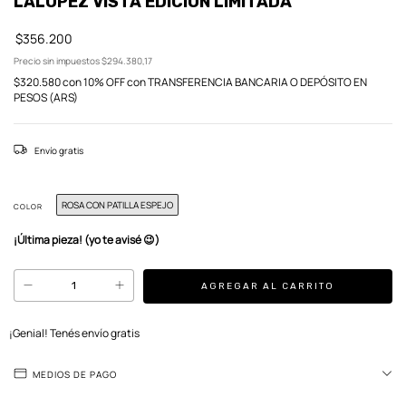
LALOPEZ VISTA EDICIÓN LIMITADA
$356.200
Precio sin impuestos
$294.380,17
$320.580
con
10% OFF con TRANSFERENCIA BANCARIA O DEPÓSITO EN
PESOS (ARS)
Envío gratis
ROSA CON PATILLA ESPEJO
COLOR
¡Última pieza! (yo te avisé 😉)
¡Genial! Tenés envío gratis
MEDIOS DE PAGO