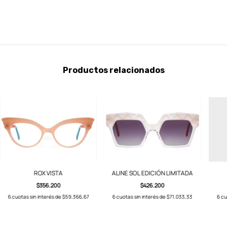
Productos relacionados
ROX VISTA
ALINE SOL EDICIÓN LIMITADA
$356.200
$426.200
6
cuotas sin interés de
$59.366,67
6
cuotas sin interés de
$71.033,33
6
cu