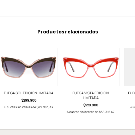
Productos relacionados
FUEGA SOL EDICIÓN LIMITADA
FUEGA VISTA EDICIÓN
FUE
LIMITADA
$299.900
$229.900
6
cuotas sin interés de
$49.983,33
6
cu
6
cuotas sin interés de
$38.316,67