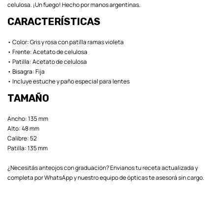
celulosa. ¡Un fuego! Hecho por manos argentinas.
CARACTERÍSTICAS
• Color: Gris y rosa con patilla ramas violeta
• Frente: Acetato de celulosa
• Patilla: Acetato de celulosa
• Bisagra: Fija
• Incluye estuche y paño especial para lentes
TAMAÑO
Ancho: 135 mm
Alto: 48 mm
Calibre: 52
Patilla: 135 mm
¿Necesitás anteojos con graduación? Envianos tu receta actualizada y
completa por WhatsApp y nuestro equipo de ópticas te asesorá sin cargo.