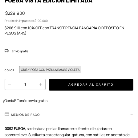
FUEGA VISTA EDICIÓN LIMITADA
$229.900
Precio sin impuestos
$190.000
$206.910
con
10% OFF con TRANSFERENCIA BANCARIA O DEPÓSITO EN
PESOS (ARS)
Envío gratis
GRIS Y ROSA CON PATILLA RAMAS VIOLETA
COLOR
¡Genial! Tenés envío gratis
MEDIOS DE PAGO
0092 FUEGA,
se destaca por las llamas en el frente, dibujadas en
sobrerrelieve. Su silueta es rectangular-gatuna, con patillas en acetato de