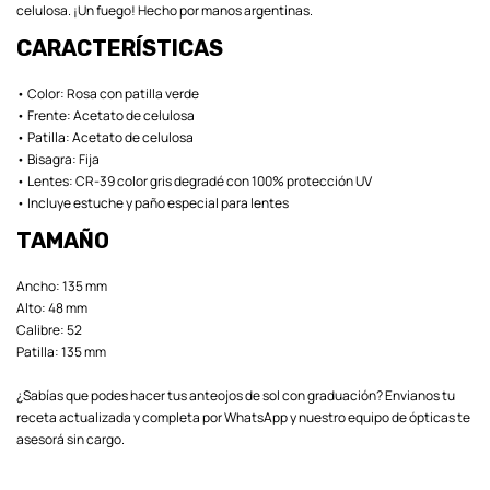
celulosa. ¡Un fuego! Hecho por manos argentinas.
CARACTERÍSTICAS
• Color: Rosa con patilla verde
• Frente: Acetato de celulosa
• Patilla: Acetato de celulosa
• Bisagra: Fija
• Lentes: CR-39 color gris degradé con 100% protección UV
• Incluye estuche y paño especial para lentes
TAMAÑO
Ancho: 135 mm
Alto: 48 mm
Calibre: 52
Patilla: 135 mm
¿Sabías que podes hacer tus anteojos de sol con graduación? Envianos tu
receta actualizada y completa por WhatsApp y nuestro equipo de ópticas te
asesorá sin cargo.