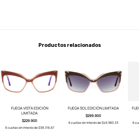
Productos relacionados
FUEGA VISTA EDICIÓN
FUEGA SOL EDICIÓN LIMITADA
FUE
LIMITADA
$299.900
$229.900
6
cuotas sin interés de
$49.983,33
6
cu
6
cuotas sin interés de
$38.316,67