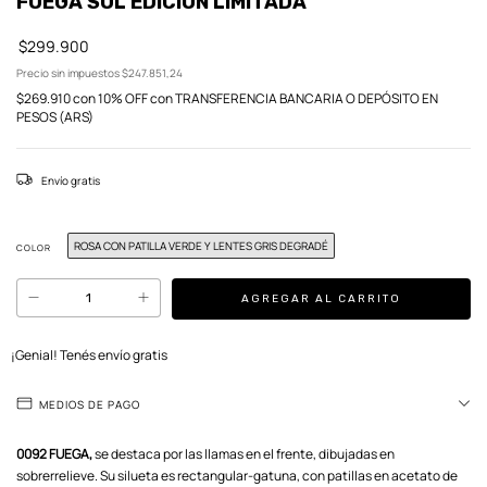
FUEGA SOL EDICIÓN LIMITADA
$299.900
Precio sin impuestos
$247.851,24
$269.910
con
10% OFF con TRANSFERENCIA BANCARIA O DEPÓSITO EN
PESOS (ARS)
Envío gratis
ROSA CON PATILLA VERDE Y LENTES GRIS DEGRADÉ
COLOR
¡Genial! Tenés envío gratis
MEDIOS DE PAGO
0092 FUEGA,
se destaca por las llamas en el frente, dibujadas en
sobrerrelieve. Su silueta es rectangular-gatuna, con patillas en acetato de