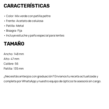
CARACTERÍSTICAS
• Color: Mix verde con patilla peltre
• Frente: Acetato de celulosa
• Patilla: Metal
• Bisagra: Fija
• Incluye estuche y paño especial para lentes
TAMAÑO
Ancho: 148 mm
Alto: 47 mm
Calibre: 56
Patilla: 135 mm
¿Necesitás anteojos con graduación? Envianos tu receta actualizada y
completa por WhatsApp y nuestro equipo de ópticos te asesorá sin cargo.