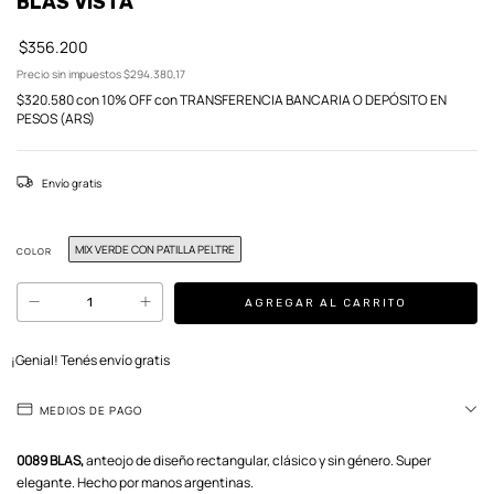
BLAS VISTA
$356.200
Precio sin impuestos
$294.380,17
$320.580
con
10% OFF con TRANSFERENCIA BANCARIA O DEPÓSITO EN
PESOS (ARS)
Envío gratis
MIX VERDE CON PATILLA PELTRE
COLOR
¡Genial! Tenés envío gratis
MEDIOS DE PAGO
0089 BLAS,
anteojo de diseño rectangular, clásico y sin género. Super
elegante. Hecho por manos argentinas.