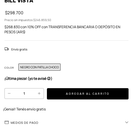
BILL VISTA
$298.700
Precio sin impuestos
$246.859,50
$268.830
con
10% OFF con TRANSFERENCIA BANCARIA O DEPÓSITO EN
PESOS (ARS)
Envío gratis
NEGRO CON PATILLA CHOCO
COLOR
¡Última pieza! (yo te avisé 😉)
¡Genial! Tenés envío gratis
MEDIOS DE PAGO