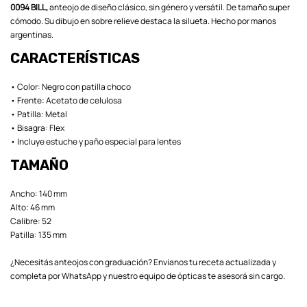
0094 BILL,
anteojo de diseño clásico, sin género y versátil. De tamaño super
cómodo. Su dibujo en sobre relieve destaca la silueta. Hecho por manos
argentinas.
CARACTERÍSTICAS
• Color: Negro con patilla choco
• Frente: Acetato de celulosa
• Patilla: Metal
• Bisagra: Flex
• Incluye estuche y paño especial para lentes
TAMAÑO
Ancho: 140 mm
Alto: 46 mm
Calibre: 52
Patilla: 135 mm
¿Necesitás anteojos con graduación? Envianos tu receta actualizada y
completa por WhatsApp y nuestro equipo de ópticas te asesorá sin cargo.