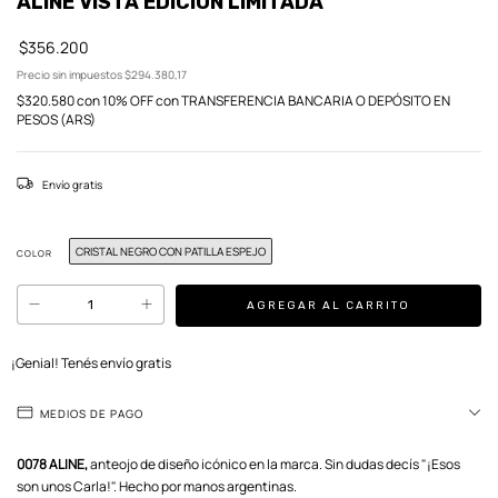
ALINE VISTA EDICIÓN LIMITADA
$356.200
Precio sin impuestos
$294.380,17
$320.580
con
10% OFF con TRANSFERENCIA BANCARIA O DEPÓSITO EN
PESOS (ARS)
Envío gratis
CRISTAL NEGRO CON PATILLA ESPEJO
COLOR
¡Genial! Tenés envío gratis
MEDIOS DE PAGO
0078 ALINE,
anteojo de diseño icónico en la marca. Sin dudas decís "¡Esos
son unos Carla!". Hecho por manos argentinas.