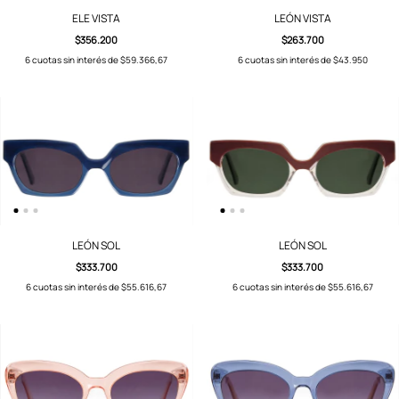
ELE VISTA
LEÓN VISTA
$356.200
$263.700
6
cuotas sin interés de
$59.366,67
6
cuotas sin interés de
$43.950
LEÓN SOL
LEÓN SOL
$333.700
$333.700
6
cuotas sin interés de
$55.616,67
6
cuotas sin interés de
$55.616,67