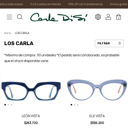
s a todo el país
3 o 6 cuotas sin interés
10% off con transferencia
Envios gratis a t
0
Inicio
.
LOS CARLA
LOS CARLA
FILTRAR
*Máximo de compra: 30 unidades *El pedido será corroborado, es probable
que el stock disponible varie
LEÓN VISTA
ELE VISTA
$263.700
$356.200