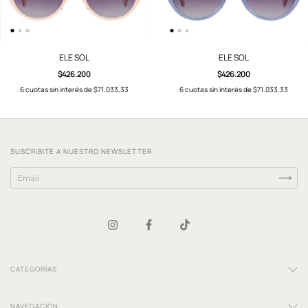
ELE SOL
ELE SOL
$426.200
$426.200
6
cuotas sin interés de
$71.033,33
6
cuotas sin interés de
$71.033,33
SUSCRIBITE A NUESTRO NEWSLETTER
CATEGORÍAS
NAVEGACIÓN