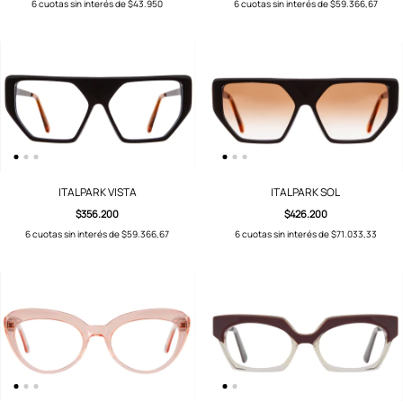
6
cuotas sin interés de
$43.950
6
cuotas sin interés de
$59.366,67
ITALPARK VISTA
ITALPARK SOL
$356.200
$426.200
6
cuotas sin interés de
$59.366,67
6
cuotas sin interés de
$71.033,33