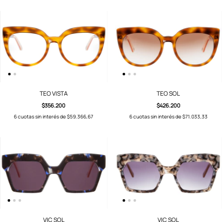
TEO VISTA
TEO SOL
$356.200
$426.200
6
cuotas sin interés de
$59.366,67
6
cuotas sin interés de
$71.033,33
VIC SOL
VIC SOL