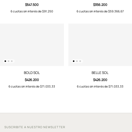
$547.500
$356.200
6
cuotas sin interés de
$91.250
6
cuotas sin interés de
$59.366,67
BOLD SOL
BELLE SOL
$426.200
$426.200
6
cuotas sin interés de
$71.033,33
6
cuotas sin interés de
$71.033,33
SUSCRIBITE A NUESTRO NEWSLETTER