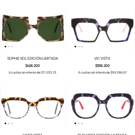
SOPHIE SOL EDICIÓN LIMITADA
VIC VISTA
$426.200
$356.200
6
cuotas sin interés de
$71.033,33
6
cuotas sin interés de
$59.366,67