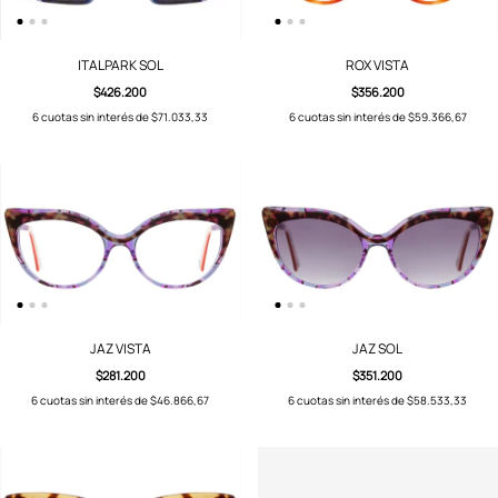
ITALPARK SOL
ROX VISTA
$426.200
$356.200
6
cuotas sin interés de
$71.033,33
6
cuotas sin interés de
$59.366,67
JAZ VISTA
JAZ SOL
$281.200
$351.200
6
cuotas sin interés de
$46.866,67
6
cuotas sin interés de
$58.533,33