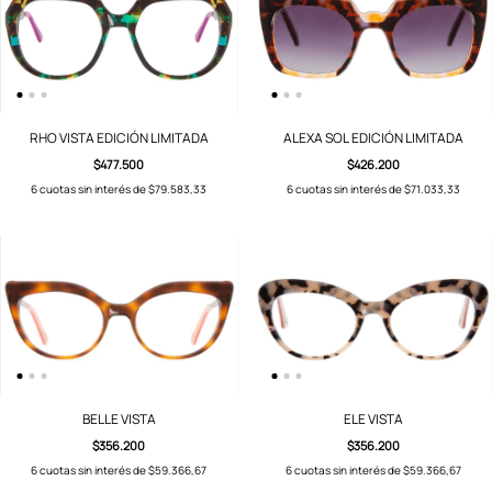
RHO VISTA EDICIÓN LIMITADA
ALEXA SOL EDICIÓN LIMITADA
$477.500
$426.200
6
cuotas sin interés de
$79.583,33
6
cuotas sin interés de
$71.033,33
BELLE VISTA
ELE VISTA
$356.200
$356.200
6
cuotas sin interés de
$59.366,67
6
cuotas sin interés de
$59.366,67