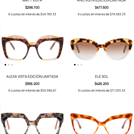
MATT VISTA
RHO VISTA EDICIÓN LIMITADA
$298.700
$477.500
6
cuotas sin interés de
$49.783,33
6
cuotas sin interés de
$79.583,33
ALEXA VISTA EDICIÓN LIMITADA
ELE SOL
$356.200
$426.200
6
cuotas sin interés de
$59.366,67
6
cuotas sin interés de
$71.033,33