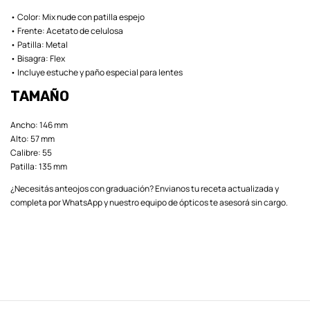
• Color: Mix nude con patilla espejo
• Frente: Acetato de celulosa
• Patilla: Metal
• Bisagra: Flex
• Incluye estuche y paño especial para lentes
TAMAÑO
Ancho: 146 mm
Alto: 57 mm
Calibre: 55
Patilla: 135 mm
¿Necesitás anteojos con graduación? Envianos tu receta actualizada y
completa por WhatsApp y nuestro equipo de ópticos te asesorá sin cargo.