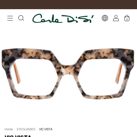
0
Home
.
EYEGLASSES
.
VIC VISTA