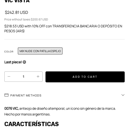
VIC VISTA
$242.81 USD
Price without taxes
$200.67 USD
$218.53 USD
with
10% OFF con TRANSFERENCIA BANCARIA O DEPÓSITO EN
PESOS (ARS)
MIX NUDE CON PATILLA ESPEJO
COLOR
Last piece! 😉
PAYMENT METHODS
0076 VIC,
anteojo de diseño atemporal, un ícono sin género de la marca.
Hecho por manos argentinas.
CARACTERÍSTICAS