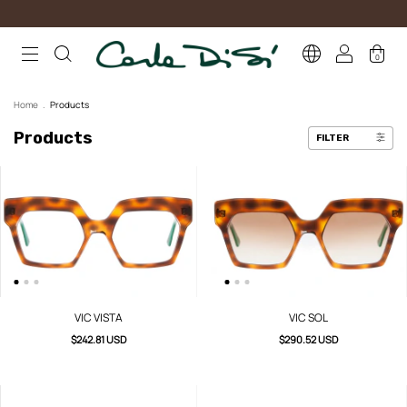
0
Home
.
Products
Products
FILTER
VIC VISTA
VIC SOL
$242.81 USD
$290.52 USD