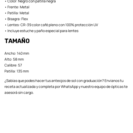
• Color: Negro con patilla negra
• Frente: Metal
• Patilla: Metal
• Bisagra: Flex
• Lentes: CR-39 color café pleno con 100% protección UV
• Incluye estuche y paño especial para lentes
TAMAÑO
Ancho: 140 mm
Alto: 58 mm
Calibre: 57
Patilla: 135 mm
¿Sabías que podes hacer tus anteojos de sol con graduación? Envianos tu
receta actualizada y completa por WhatsApp y nuestro equipo de ópticas te
asesorá sin cargo.