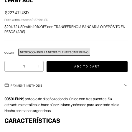
LENNY SOL
$227.47 USD
Price without taxes
$187.99 USD
$204.72 USD
with
10% OFF con TRANSFERENCIA BANCARIA O DEPÓSITO EN
PESOS (ARS)
NEGRO CON PATILLA NEGRA Y LENTES CAFÉ PLENO
COLOR
PAYMENT METHODS
0059 LENNY,
anteojo de diseño redondo, único con tres puentes. Su
estructura metálica lo hace súper liviano y cómodo para usar todo el día.
Hecho por manos argentinas.
CARACTERÍSTICAS