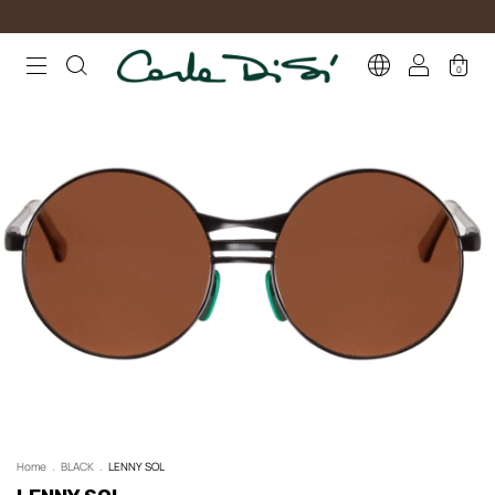
0
Home
.
BLACK
.
LENNY SOL