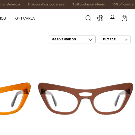
sferencia
Envios gratis a todo el país
3 o 6 cuotas sin interés
10% off con transfer
IOS
GIFT CARLA
0
FILTRAR