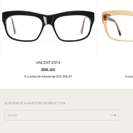
VINCENT VISTA
$356.200
6
cuotas sin interés de
$59.366,67
6
cuo
SUSCRIBITE A NUESTRO NEWSLETTER