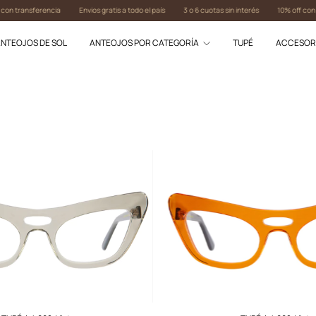
transferencia
Envios gratis a todo el país
3 o 6 cuotas sin interés
10% off con tran
NTEOJOS DE SOL
ANTEOJOS POR CATEGORÍA
TUPÉ
ACCESOR