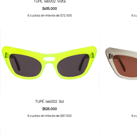
TUPÉ. lab002. Vista
$435.000
6
cuotas sin interés de
$72.500
6
cu
TUPÉ. lab002. Sol
$525.000
6
cuotas sin interés de
$87.500
6
cu