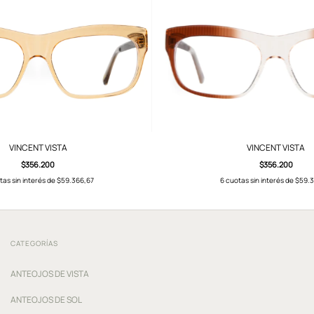
VINCENT VISTA
VINCENT VISTA
$356.200
$356.200
tas sin interés de
$59.366,67
6
cuotas sin interés de
$59.3
CATEGORÍAS
ANTEOJOS DE VISTA
ANTEOJOS DE SOL