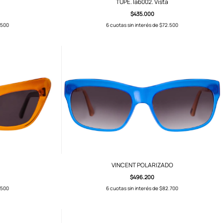
TUPÉ. lab002. Vista
$435.000
.500
6
cuotas sin interés de
$72.500
VINCENT POLARIZADO
$496.200
.500
6
cuotas sin interés de
$82.700