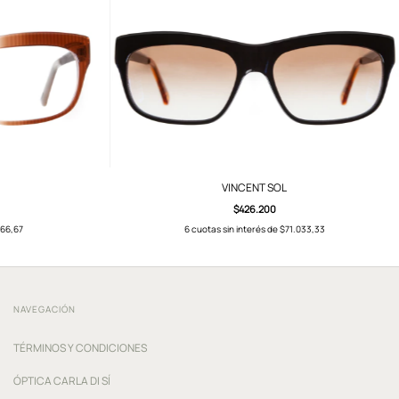
VINCENT SOL
$426.200
66,67
6
cuotas sin interés de
$71.033,33
NAVEGACIÓN
TÉRMINOS Y CONDICIONES
ÓPTICA CARLA DI SÍ