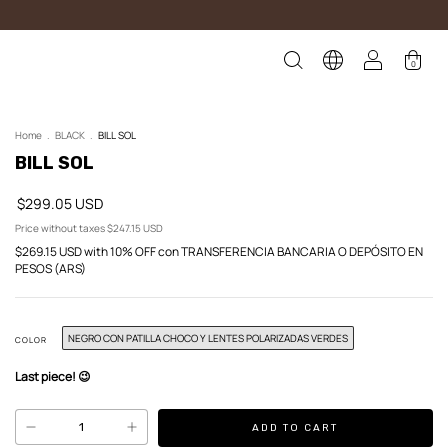
0
Home
.
BLACK
.
BILL SOL
BILL SOL
$299.05 USD
Price without taxes
$247.15 USD
$269.15 USD
with
10% OFF con TRANSFERENCIA BANCARIA O DEPÓSITO EN
PESOS (ARS)
NEGRO CON PATILLA CHOCO Y LENTES POLARIZADAS VERDES
COLOR
Last piece! 😉