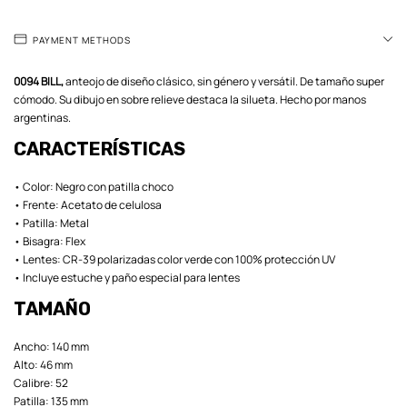
PAYMENT METHODS
0094 BILL,
anteojo de diseño clásico, sin género y versátil. De tamaño super
cómodo. Su dibujo en sobre relieve destaca la silueta. Hecho por manos
argentinas.
CARACTERÍSTICAS
• Color: Negro con patilla choco
• Frente: Acetato de celulosa
• Patilla: Metal
• Bisagra: Flex
• Lentes: CR-39 polarizadas color verde con 100% protección UV
• Incluye estuche y paño especial para lentes
TAMAÑO
Ancho: 140 mm
Alto: 46 mm
Calibre: 52
Patilla: 135 mm