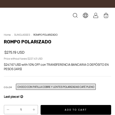
0
Home
.
SUNGLASSES
.
ROMPO POLARIZADO
ROMPO POLARIZADO
$275.19 USD
Price without taxes
$227.43 USD
$247.67 USD
with
10% OFF con TRANSFERENCIA BANCARIA O DEPÓSITO EN
PESOS (ARS)
CHOCO CON PATILLA COBRE Y LENTES POLARIZADAS CAFÉ PLENO
COLOR
Last piece! 😉