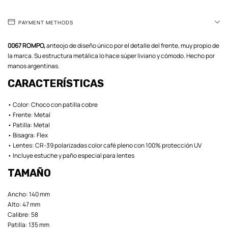
PAYMENT METHODS
0067 ROMPO,
anteojo de diseño único por el detalle del frente, muy propio de
la marca. Su estructura metálica lo hace súper liviano y cómodo. Hecho por
manos argentinas.
CARACTERÍSTICAS
• Color: Choco con patilla cobre
• Frente: Metal
• Patilla: Metal
• Bisagra: Flex
• Lentes: CR-39 polarizadas color café pleno con 100% protección UV
• Incluye estuche y paño especial para lentes
TAMAÑO
Ancho: 140 mm
Alto: 47 mm
Calibre: 58
Patilla: 135 mm